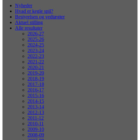
Nyheder
Hvad er kegle spil?
Bestyrelsen og vedtægter
Aktuel stilling
Alle resultater
2026-27
2025-26
2024-25
2023-24
2022-23
2021-22
2020-21
2019-20
2018-19
2017-18
2016-17
2015-16
2014-15
2013-14
2012-13
2011-12
2010-11
2009-10
2008-09