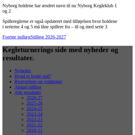
Nyborg holdene har ændret navn til nu Nyborg Kegleklub 1
og 2
Spillereglerne er også opdateret med tilføjelsen hvor holdene
i serierne 4 og 5 må låne spillere fra – til og med serie 3
Indlægsnavigation
Forrige indlæg
Stilling 2026-2027
Kegleturnerings side med nyheder og
resultater.
Nyheder
Hvad er kegle spil?
Bestyrelsen og vedtægter
Aktuel stilling
Alle resultater
2026-27
2025-26
2024-25
2023-24
2022-23
2021-22
2020-21